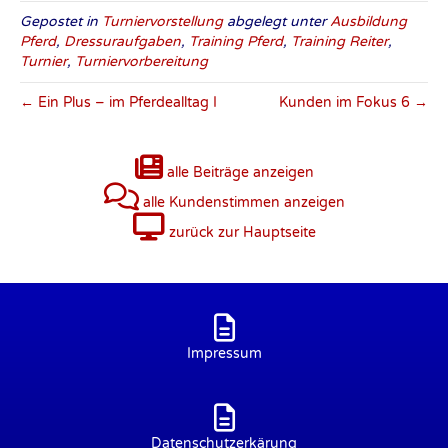
Gepostet in
Turniervorstellung
abgelegt unter
Ausbildung
Pferd
,
Dressuraufgaben
,
Training Pferd
,
Training Reiter
,
Turnier
,
Turniervorbereitung
← Ein Plus – im Pferdealltag I
Kunden im Fokus 6 →
alle Beiträge anzeigen
alle Kundenstimmen anzeigen
zurück zur Hauptseite
Impressum
Datenschutzerkärung