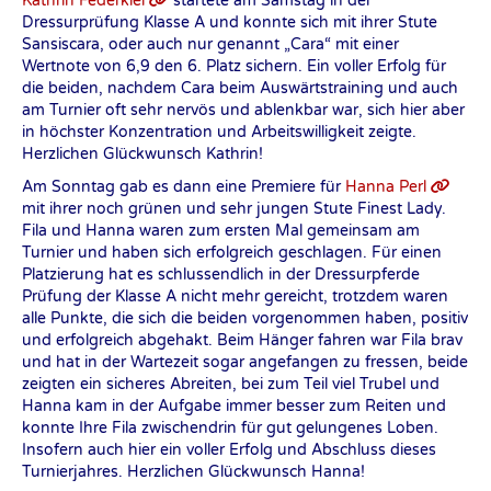
Kathrin Federkiel
startete am Samstag in der
Dressurprüfung Klasse A und konnte sich mit ihrer Stute
Sansiscara, oder auch nur genannt „Cara“ mit einer
Wertnote von 6,9 den 6. Platz sichern. Ein voller Erfolg für
die beiden, nachdem Cara beim Auswärtstraining und auch
am Turnier oft sehr nervös und ablenkbar war, sich hier aber
in höchster Konzentration und Arbeitswilligkeit zeigte.
Herzlichen Glückwunsch Kathrin!
Am Sonntag gab es dann eine Premiere für
Hanna Perl
mit ihrer noch grünen und sehr jungen Stute Finest Lady.
Fila und Hanna waren zum ersten Mal gemeinsam am
Turnier und haben sich erfolgreich geschlagen. Für einen
Platzierung hat es schlussendlich in der Dressurpferde
Prüfung der Klasse A nicht mehr gereicht, trotzdem waren
alle Punkte, die sich die beiden vorgenommen haben, positiv
und erfolgreich abgehakt. Beim Hänger fahren war Fila brav
und hat in der Wartezeit sogar angefangen zu fressen, beide
zeigten ein sicheres Abreiten, bei zum Teil viel Trubel und
Hanna kam in der Aufgabe immer besser zum Reiten und
konnte Ihre Fila zwischendrin für gut gelungenes Loben.
Insofern auch hier ein voller Erfolg und Abschluss dieses
Turnierjahres. Herzlichen Glückwunsch Hanna!