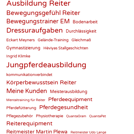
Ausbildung Reiter
Bewegungsgefühl Reiter
Bewegungstrainer EM
Bodenarbeit
Dressuraufgaben
Durchlässigkeit
Eckart Meyners
Gelände-Training
Gleichmaß
Gymnastizierung
Hèviyas Stallgeschichten
Ingrid Klimke
Jungpferdeausbildung
kommunikationverbindet
Körperbewusstsein Reiter
Meine Kunden
Meisterausbildung
Pferdeequipment
Mentaltraining für Reiter
Pferdegesundheit
Pferdefütterung
Pflegezubehör
Physiotherapie
QuantaGram
QuantaPet
Reiterequipment
Reitmeister Martin Plewa
Reitmeister Udo Lange