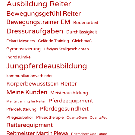
Ausbildung Reiter
Bewegungsgefühl Reiter
Bewegungstrainer EM
Bodenarbeit
Dressuraufgaben
Durchlässigkeit
Eckart Meyners
Gelände-Training
Gleichmaß
Gymnastizierung
Hèviyas Stallgeschichten
Ingrid Klimke
Jungpferdeausbildung
kommunikationverbindet
Körperbewusstsein Reiter
Meine Kunden
Meisterausbildung
Pferdeequipment
Mentaltraining für Reiter
Pferdegesundheit
Pferdefütterung
Pflegezubehör
Physiotherapie
QuantaGram
QuantaPet
Reiterequipment
Reitmeister Martin Plewa
Reitmeister Udo Lange