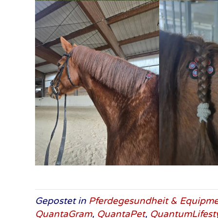
Gepostet in
Pferdegesundheit & Equipm
QuantaGram
,
QuantaPet
,
QuantumLifest