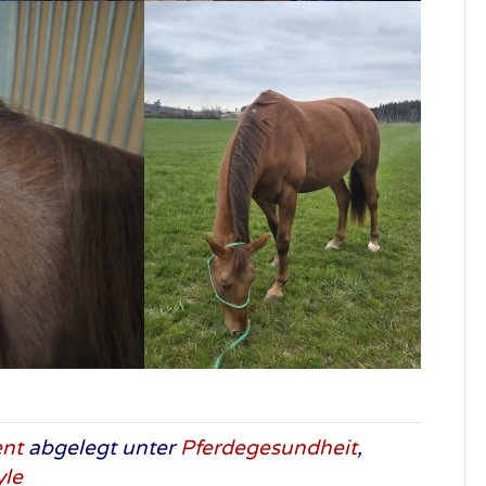
ent
abgelegt unter
Pferdegesundheit
,
yle