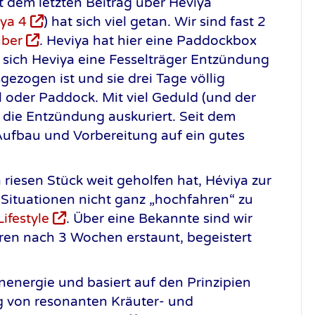
t dem letzten Beitrag über Heviya
iya 4
) hat sich viel getan. Wir sind fast 2
uber
. Heviya hat hier eine Paddockbox
t sich Heviya eine Fesselträger Entzündung
ezogen ist und sie drei Tage völlig
l oder Paddock. Mit viel Geduld (und der
r die Entzündung auskuriert. Seit dem
 Aufbau und Vorbereitung auf ein gutes
riesen Stück weit geholfen hat, Héviya zur
 Situationen nicht ganz „hochfahren“ zu
ifestyle
. Über eine Bekannte sind wir
en nach 3 Wochen erstaunt, begeistert
nenergie und basiert auf den Prinzipien
g von resonanten Kräuter- und