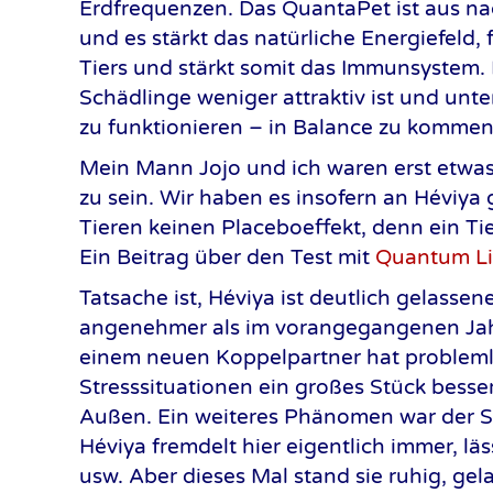
Erdfrequenzen. Das QuantaPet ist aus nac
und es stärkt das natürliche Energiefeld
Tiers und stärkt somit das Immunsystem. 
Schädlinge weniger attraktiv ist und unte
zu funktionieren – in Balance zu kommen
Mein Mann Jojo und ich waren erst etwas 
zu sein. Wir haben es insofern an Héviya 
Tieren keinen Placeboeffekt, denn ein Ti
Ein Beitrag über den Test mit
Quantum Li
Tatsache ist, Héviya ist deutlich gelasse
angenehmer als im vorangegangenen J
einem neuen Koppelpartner hat problemlos
Stresssituationen ein großes Stück besser
Außen. Ein weiteres Phänomen war der Sa
Héviya fremdelt hier eigentlich immer, lä
usw. Aber dieses Mal stand sie ruhig, gel