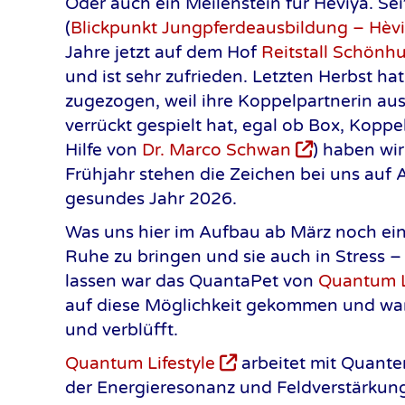
Oder auch ein Meilenstein für Heviya. Sei
(
Blickpunkt Jungpferdeausbildung – Hèv
Jahre jetzt auf dem Hof
Reitstall Schönh
und ist sehr zufrieden. Letzten Herbst ha
zugezogen, weil ihre Koppelpartnerin ausg
verrückt gespielt hat, egal ob Box, Koppe
Hilfe von
Dr. Marco Schwan
) haben wi
Frühjahr stehen die Zeichen bei uns auf
gesundes Jahr 2026.
Was uns hier im Aufbau ab März noch ein 
Ruhe zu bringen und sie auch in Stress –
lassen war das QuantaPet von
Quantum L
auf diese Möglichkeit gekommen und war
und verblüfft.
Quantum Lifestyle
arbeitet mit Quante
der Energieresonanz und Feldverstärkun