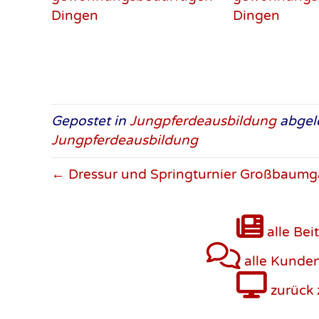
Gepostet in
Jungpferdeausbildung
abgel
Jungpferdeausbildung
← Dressur und Springturnier Großbaumg
alle Bei
alle Kunde
zurück 