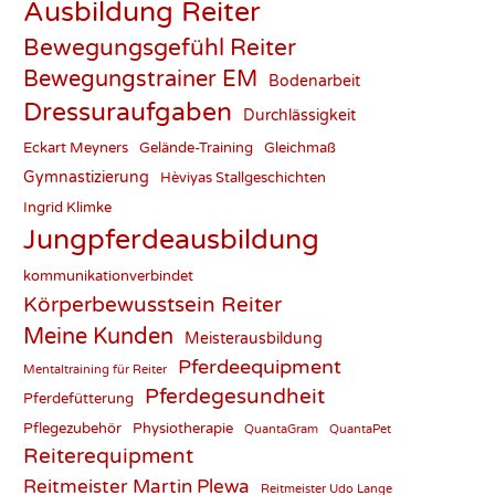
Ausbildung Reiter
Bewegungsgefühl Reiter
Bewegungstrainer EM
Bodenarbeit
Dressuraufgaben
Durchlässigkeit
Eckart Meyners
Gelände-Training
Gleichmaß
Gymnastizierung
Hèviyas Stallgeschichten
Ingrid Klimke
Jungpferdeausbildung
kommunikationverbindet
Körperbewusstsein Reiter
Meine Kunden
Meisterausbildung
Pferdeequipment
Mentaltraining für Reiter
Pferdegesundheit
Pferdefütterung
Pflegezubehör
Physiotherapie
QuantaGram
QuantaPet
Reiterequipment
Reitmeister Martin Plewa
Reitmeister Udo Lange